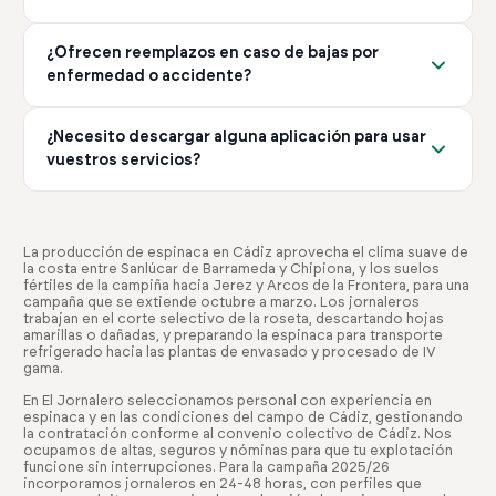
servicio que necesitas.
de la campaña y el tipo de servicio que necesites. No hay
Gestionamos cualquier incidencia de forma inmediata. Si
costes ocultos ni tarifas adicionales no comunicadas
¿Ofrecen reemplazos en caso de bajas por
un trabajador no cumple con lo esperado, lo
previamente.
enfermedad o accidente?
reemplazamos sin coste adicional. Nuestro compromiso
es garantizar que tengas el equipo adecuado para tu
Sí, gestionamos todas las bajas IT (Incapacidad
explotación en todo momento.
¿Necesito descargar alguna aplicación para usar
Temporal) y AT (Accidente de Trabajo) de forma
vuestros servicios?
eficiente. Nos encargamos de encontrar reemplazos
rápidamente para que tu producción no se vea afectada.
No es obligatorio, pero recomendamos descargar
Este servicio está incluido en nuestro paquete de
nuestra app. Te permite gestionar ofertas, ver
gestión completa.
candidatos y controlar horarios desde cualquier lugar.
La producción de espinaca en Cádiz aprovecha el clima suave de
la costa entre Sanlúcar de Barrameda y Chipiona, y los suelos
Está disponible gratis en iOS y Android, facilitando toda
fértiles de la campiña hacia Jerez y Arcos de la Frontera, para una
la gestión desde tu móvil.
campaña que se extiende octubre a marzo. Los jornaleros
trabajan en el corte selectivo de la roseta, descartando hojas
amarillas o dañadas, y preparando la espinaca para transporte
refrigerado hacia las plantas de envasado y procesado de IV
gama.
En El Jornalero seleccionamos personal con experiencia en
espinaca y en las condiciones del campo de Cádiz, gestionando
la contratación conforme al convenio colectivo de Cádiz. Nos
ocupamos de altas, seguros y nóminas para que tu explotación
funcione sin interrupciones. Para la campaña 2025/26
incorporamos jornaleros en 24-48 horas, con perfiles que