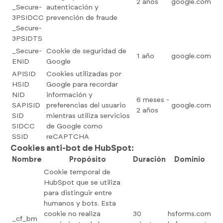
2 años
google.com
_Secure-
autenticación y
3PSIDCC
prevención de fraude
_Secure-
3PSIDTS
_Secure-
Cookie de seguridad de
1 año
google.com
ENID
Google
APISID
Cookies utilizadas por
HSID
Google para recordar
NID
información y
6 meses -
SAPISID
preferencias del usuario
google.com
2 años
SID
mientras utiliza servicios
SIDCC
de Google como
SSID
reCAPTCHA
Cookies anti-bot de HubSpot:
Nombre
Propósito
Duración
Dominio
Cookie temporal de
HubSpot que se utiliza
para distinguir entre
humanos y bots. Esta
cookie no realiza
30
hsforms.com
_cf_bm