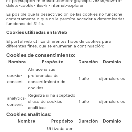
https://support.microsoft.com/en-gb/help/278835/how-to-
delete-cookie-files-in-internet-explorer
Es posible que la desactivación de las cookies no funcione
correctamente o que no le permita acceder a determinadas
funciones del Sitio.
Cookies utilizadas en la Web
El portal web utiliza diferentes tipos de cookies para
diferentes fines, que se enumeran a continuación:
Cookies de consentimiento:
Nombre
Propósito
Duración
Dominio
Almacena sus
cookie-
preferencias de
1 año
eljornalero.es
consent
consentimiento de
cookies
Registra si ha aceptado
analytics-
el uso de cookies
1 año
eljornalero.es
consent
analíticas
Cookies analíticas:
Nombre
Propósito
Duración
Dominio
Utilizada por