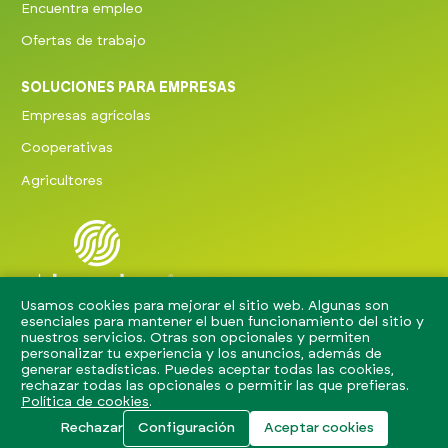
Encuentra empleo
Ofertas de trabajo
SOLUCIONES PARA EMPRESAS
Empresas agrícolas
Cooperativas
Agricultores
Usamos cookies para mejorar el sitio web. Algunas son
El Jornalero 2026.
esenciales para mantener el buen funcionamiento del sitio y
Todos los derechos
nuestros servicios. Otras son opcionales y permiten
reservados.
personalizar tu experiencia y los anuncios, además de
generar estadísticas. Puedes aceptar todas las cookies,
Términos y condiciones
rechazar todas las opcionales o permitir las que prefieras.
Política de cookies
.
Aviso legal
Política de privacidad
Rechazar
Configuración
Aceptar cookies
Política de cookies