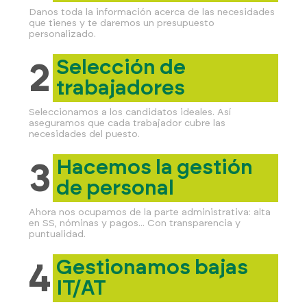
Danos toda la información acerca de las necesidades
que tienes y te daremos un presupuesto
personalizado.
Selección de
2
trabajadores
Seleccionamos a los candidatos ideales. Así
aseguramos que cada trabajador cubre las
necesidades del puesto.
722 84 39 
Hacemos la gestión
3
info@eljornalero.
de personal
ES
Ahora nos ocupamos de la parte administrativa: alta
en SS, nóminas y pagos... Con transparencia y
puntualidad.
Gestionamos bajas
4
IT/AT