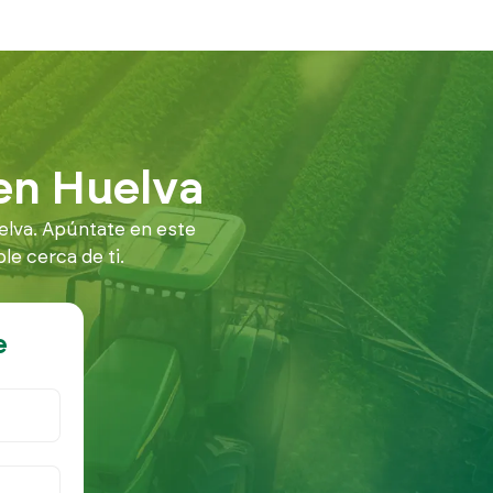
en Huelva
elva. Apúntate en este
e cerca de ti.
e