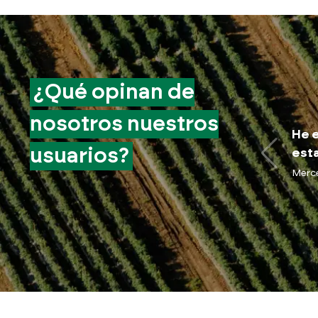
¿Qué opinan de
nosotros nuestros
He e
usuarios?
esta
Merc