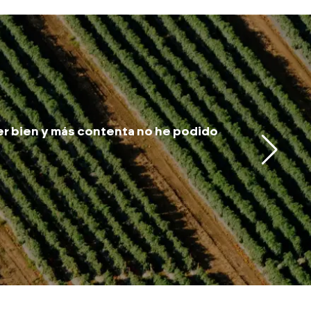
er bien y más contenta no he podido
Me he se
trabaja
Bazan.
Jo