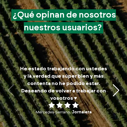
¿Qué opinan de
nosotros
nuestros
usuarios?
M
He estado trabajando con ustedes
trab
y la verdad que súper bien y más
a
contenta no he podido estar.
traba
Deseando de volver a trabajar con
p
vosotros ♥️
Mercedes Serrano.
Jornalera