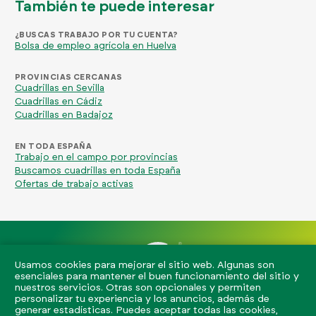
También te puede interesar
¿BUSCAS TRABAJO POR TU CUENTA?
Bolsa de empleo agrícola en Huelva
PROVINCIAS CERCANAS
Cuadrillas en Sevilla
Cuadrillas en Cádiz
Cuadrillas en Badajoz
EN TODA ESPAÑA
Trabajo en el campo por provincias
Buscamos cuadrillas en toda España
Ofertas de trabajo activas
Usamos cookies para mejorar el sitio web. Algunas son
esenciales para mantener el buen funcionamiento del sitio y
nuestros servicios. Otras son opcionales y permiten
info@eljornalero.es
722 84 39 04
personalizar tu experiencia y los anuncios, además de
generar estadísticas. Puedes aceptar todas las cookies,