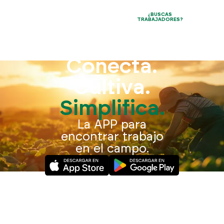
¿BUSCAS
TRABAJADORES?
Conecta.
Cultiva.
Simplifica.
La APP para
encontrar trabajo
en el campo.
Desliza