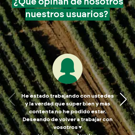
¿Qué opinan de
nosotros
nuestros
usuarios?
Me 
He estado trabajando con ustedes
trabaj
y la verdad que súper bien y más
ate
contenta no he podido estar.
trabaja
Deseando de volver a trabajar con
para
vosotros ♥️