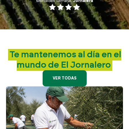
Mercedes Serrano.
Jornalera
722 84 39 
info@eljornalero.
ES
Te mantenemos
al día en el
mundo
de El Jornalero
VER TODAS