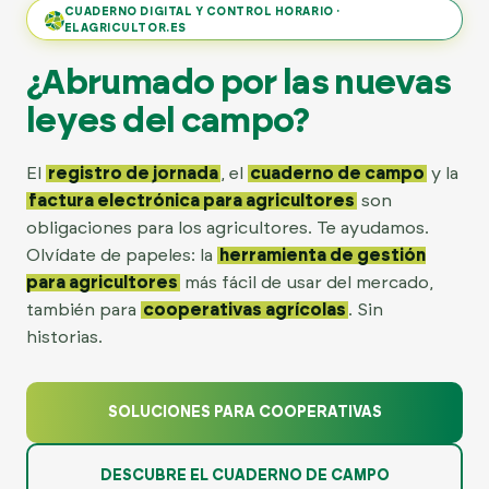
CUADERNO DIGITAL Y CONTROL HORARIO ·
ELAGRICULTOR.ES
¿Abrumado por las nuevas
leyes del campo?
El
registro de jornada
, el
cuaderno de campo
y la
factura electrónica para agricultores
son
obligaciones para los agricultores. Te ayudamos.
Olvídate de papeles: la
herramienta de gestión
para agricultores
más fácil de usar del mercado,
también para
cooperativas agrícolas
. Sin
historias.
SOLUCIONES PARA COOPERATIVAS
DESCUBRE EL CUADERNO DE CAMPO