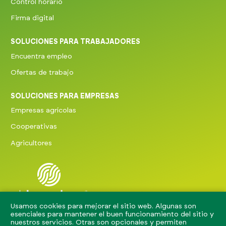
Control horario
Firma digital
SOLUCIONES PARA TRABAJADORES
Encuentra empleo
Ofertas de trabajo
SOLUCIONES PARA EMPRESAS
Empresas agrícolas
Cooperativas
Agricultores
Usamos cookies para mejorar el sitio web. Algunas son
El Jornalero 2026.
esenciales para mantener el buen funcionamiento del sitio y
Todos los derechos
nuestros servicios. Otras son opcionales y permiten