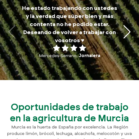
M
He estado trabajando con ustedes
trab
y la verdad que súper bien y más
a
contenta no he podido estar.
traba
Deseando de volver a trabajar con
p
vosotros ♥️
Mercedes Serrano.
Jornalera
Oportunidades de trabajo
en la agricultura de Murcia
Murcia es la huerta de España por excelencia. La Región
produce limón, brócoli, lechuga, alcachofa, melocotón y uva