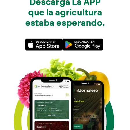
Descarga La APP
que la agricultura
estaba esperando.
722 84 3
info@eljornaler