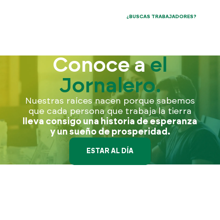
¿BUSCAS TRABAJADORES?
Conoce a
el
Jornalero.
Nuestras raíces nacen porque sabemos
que cada persona que trabaja la tierra
lleva consigo una historia de esperanza
y un sueño de prosperidad.
ESTAR AL DÍA
Desliza