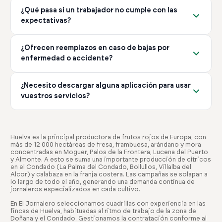
Te proporcionamos un presupuesto transparente y
horario, firma digital y gestión de bajas conforme al
¿Qué pasa si un trabajador no cumple con las
detallado desde el primer momento, sin sorpresas. El
convenio colectivo de Huelva. Tú decides el nivel de
expectativas?
coste depende del número de trabajadores, la duración
servicio que necesitas.
de la campaña y el tipo de servicio que necesites. No hay
Gestionamos cualquier incidencia de forma inmediata. Si
costes ocultos ni tarifas adicionales no comunicadas
¿Ofrecen reemplazos en caso de bajas por
un trabajador no cumple con lo esperado, lo
previamente.
enfermedad o accidente?
reemplazamos sin coste adicional. Nuestro compromiso
es garantizar que tengas el equipo adecuado para tu
Sí, gestionamos todas las bajas IT (Incapacidad
explotación en todo momento.
¿Necesito descargar alguna aplicación para usar
Temporal) y AT (Accidente de Trabajo) de forma
vuestros servicios?
eficiente. Nos encargamos de encontrar reemplazos
rápidamente para que tu producción no se vea afectada.
No es obligatorio, pero recomendamos descargar
Este servicio está incluido en nuestro paquete de
nuestra app. Te permite gestionar ofertas, ver
gestión completa.
candidatos y controlar horarios desde cualquier lugar.
Huelva es la principal productora de frutos rojos de Europa, con
más de 12 000 hectáreas de fresa, frambuesa, arándano y mora
Está disponible gratis en iOS y Android, facilitando toda
concentradas en Moguer, Palos de la Frontera, Lucena del Puerto
la gestión desde tu móvil.
y Almonte. A esto se suma una importante producción de cítricos
en el Condado (La Palma del Condado, Bollullos, Villalba del
Alcor) y calabaza en la franja costera. Las campañas se solapan a
lo largo de todo el año, generando una demanda continua de
jornaleros especializados en cada cultivo.
En El Jornalero seleccionamos cuadrillas con experiencia en las
fincas de Huelva, habituadas al ritmo de trabajo de la zona de
Doñana y el Condado. Gestionamos la contratación conforme al