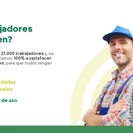
ajadores
en?
21.000 trabajadores
y, no
dicamos
100% a satisfacer
es
, para que todos tengan
idades
nales
d de uso