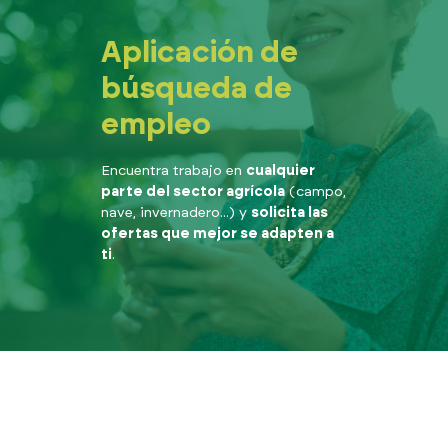
Aplicación de
búsqueda de
empleo
Encuentra trabajo en
cualquier
parte del sector agrícola
(campo,
nave, invernadero...) y
solicita las
ofertas que mejor se adapten a
ti
.