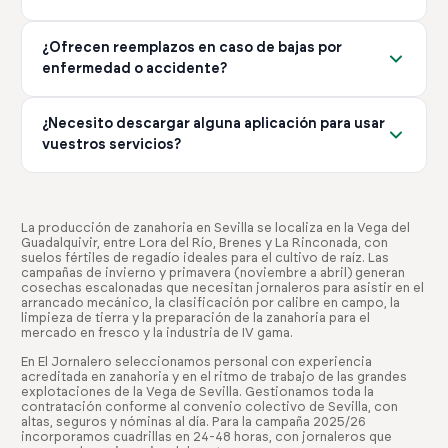
servicio que necesitas.
de la campaña y el tipo de servicio que necesites. No hay
Gestionamos cualquier incidencia de forma inmediata. Si
costes ocultos ni tarifas adicionales no comunicadas
¿Ofrecen reemplazos en caso de bajas por
un trabajador no cumple con lo esperado, lo
previamente.
enfermedad o accidente?
reemplazamos sin coste adicional. Nuestro compromiso
es garantizar que tengas el equipo adecuado para tu
Sí, gestionamos todas las bajas IT (Incapacidad
explotación en todo momento.
¿Necesito descargar alguna aplicación para usar
Temporal) y AT (Accidente de Trabajo) de forma
vuestros servicios?
eficiente. Nos encargamos de encontrar reemplazos
rápidamente para que tu producción no se vea afectada.
No es obligatorio, pero recomendamos descargar
Este servicio está incluido en nuestro paquete de
nuestra app. Te permite gestionar ofertas, ver
gestión completa.
candidatos y controlar horarios desde cualquier lugar.
La producción de zanahoria en Sevilla se localiza en la Vega del
Guadalquivir, entre Lora del Río, Brenes y La Rinconada, con
Está disponible gratis en iOS y Android, facilitando toda
suelos fértiles de regadío ideales para el cultivo de raíz. Las
la gestión desde tu móvil.
campañas de invierno y primavera (noviembre a abril) generan
cosechas escalonadas que necesitan jornaleros para asistir en el
arrancado mecánico, la clasificación por calibre en campo, la
limpieza de tierra y la preparación de la zanahoria para el
mercado en fresco y la industria de IV gama.
En El Jornalero seleccionamos personal con experiencia
acreditada en zanahoria y en el ritmo de trabajo de las grandes
explotaciones de la Vega de Sevilla. Gestionamos toda la
contratación conforme al convenio colectivo de Sevilla, con
altas, seguros y nóminas al día. Para la campaña 2025/26
incorporamos cuadrillas en 24-48 horas, con jornaleros que