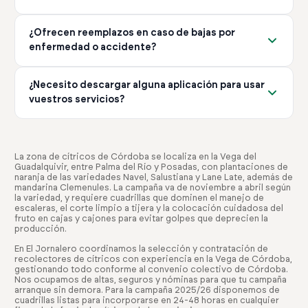
servicio que necesitas.
de la campaña y el tipo de servicio que necesites. No hay
Gestionamos cualquier incidencia de forma inmediata. Si
costes ocultos ni tarifas adicionales no comunicadas
¿Ofrecen reemplazos en caso de bajas por
un trabajador no cumple con lo esperado, lo
previamente.
enfermedad o accidente?
reemplazamos sin coste adicional. Nuestro compromiso
es garantizar que tengas el equipo adecuado para tu
Sí, gestionamos todas las bajas IT (Incapacidad
explotación en todo momento.
¿Necesito descargar alguna aplicación para usar
Temporal) y AT (Accidente de Trabajo) de forma
vuestros servicios?
eficiente. Nos encargamos de encontrar reemplazos
rápidamente para que tu producción no se vea afectada.
No es obligatorio, pero recomendamos descargar
Este servicio está incluido en nuestro paquete de
nuestra app. Te permite gestionar ofertas, ver
gestión completa.
candidatos y controlar horarios desde cualquier lugar.
La zona de cítricos de Córdoba se localiza en la Vega del
Guadalquivir, entre Palma del Río y Posadas, con plantaciones de
Está disponible gratis en iOS y Android, facilitando toda
naranja de las variedades Navel, Salustiana y Lane Late, además de
la gestión desde tu móvil.
mandarina Clemenules. La campaña va de noviembre a abril según
la variedad, y requiere cuadrillas que dominen el manejo de
escaleras, el corte limpio a tijera y la colocación cuidadosa del
fruto en cajas y cajones para evitar golpes que deprecien la
producción.
En El Jornalero coordinamos la selección y contratación de
recolectores de cítricos con experiencia en la Vega de Córdoba,
gestionando todo conforme al convenio colectivo de Córdoba.
Nos ocupamos de altas, seguros y nóminas para que tu campaña
arranque sin demora. Para la campaña 2025/26 disponemos de
cuadrillas listas para incorporarse en 24-48 horas en cualquier