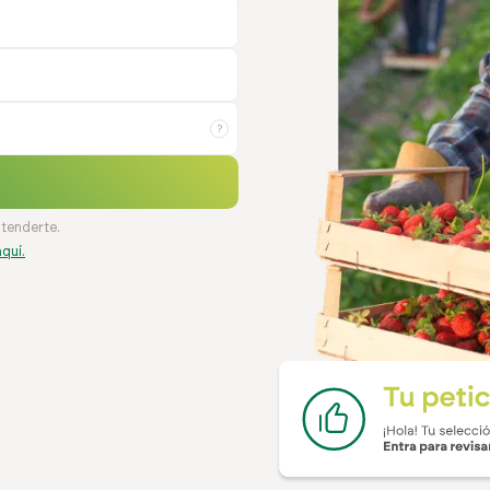
?
atenderte.
quí.