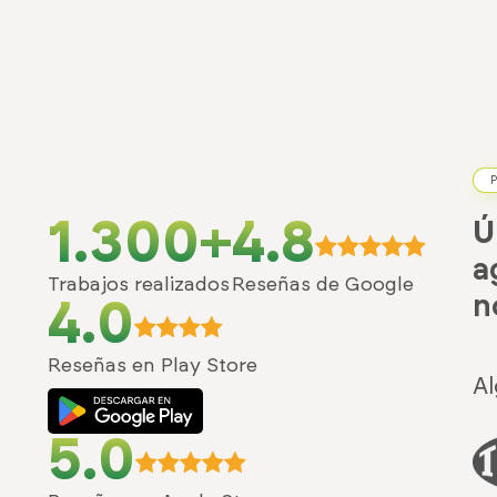
P
1.300+
4.8
Ú
a
Trabajos realizados
Reseñas de Google
n
4.0
Reseñas en Play Store
Al
5.0