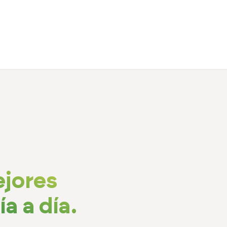
ejores
a a día.