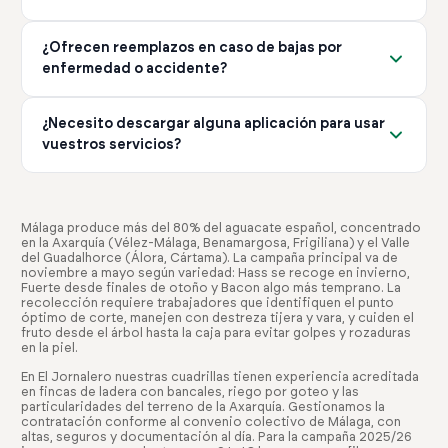
servicio que necesitas.
de la campaña y el tipo de servicio que necesites. No hay
Gestionamos cualquier incidencia de forma inmediata. Si
costes ocultos ni tarifas adicionales no comunicadas
¿Ofrecen reemplazos en caso de bajas por
un trabajador no cumple con lo esperado, lo
previamente.
enfermedad o accidente?
reemplazamos sin coste adicional. Nuestro compromiso
es garantizar que tengas el equipo adecuado para tu
Sí, gestionamos todas las bajas IT (Incapacidad
explotación en todo momento.
¿Necesito descargar alguna aplicación para usar
Temporal) y AT (Accidente de Trabajo) de forma
vuestros servicios?
eficiente. Nos encargamos de encontrar reemplazos
rápidamente para que tu producción no se vea afectada.
No es obligatorio, pero recomendamos descargar
Este servicio está incluido en nuestro paquete de
nuestra app. Te permite gestionar ofertas, ver
gestión completa.
candidatos y controlar horarios desde cualquier lugar.
Málaga produce más del 80% del aguacate español, concentrado
en la Axarquía (Vélez-Málaga, Benamargosa, Frigiliana) y el Valle
Está disponible gratis en iOS y Android, facilitando toda
del Guadalhorce (Álora, Cártama). La campaña principal va de
la gestión desde tu móvil.
noviembre a mayo según variedad: Hass se recoge en invierno,
Fuerte desde finales de otoño y Bacon algo más temprano. La
recolección requiere trabajadores que identifiquen el punto
óptimo de corte, manejen con destreza tijera y vara, y cuiden el
fruto desde el árbol hasta la caja para evitar golpes y rozaduras
en la piel.
En El Jornalero nuestras cuadrillas tienen experiencia acreditada
en fincas de ladera con bancales, riego por goteo y las
particularidades del terreno de la Axarquía. Gestionamos la
contratación conforme al convenio colectivo de Málaga, con
altas, seguros y documentación al día. Para la campaña 2025/26