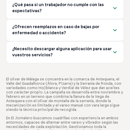
horario, firma digital y gestión de bajas conforme al
¿Qué pasa si un trabajador no cumple con las
detallado desde el primer momento, sin sorpresas. El
convenio colectivo de Málaga. Tú decides el nivel de
expectativas?
coste depende del número de trabajadores, la duración
servicio que necesitas.
de la campaña y el tipo de servicio que necesites. No hay
Gestionamos cualquier incidencia de forma inmediata. Si
costes ocultos ni tarifas adicionales no comunicadas
¿Ofrecen reemplazos en caso de bajas por
un trabajador no cumple con lo esperado, lo
previamente.
enfermedad o accidente?
reemplazamos sin coste adicional. Nuestro compromiso
es garantizar que tengas el equipo adecuado para tu
Sí, gestionamos todas las bajas IT (Incapacidad
explotación en todo momento.
¿Necesito descargar alguna aplicación para usar
Temporal) y AT (Accidente de Trabajo) de forma
vuestros servicios?
eficiente. Nos encargamos de encontrar reemplazos
rápidamente para que tu producción no se vea afectada.
No es obligatorio, pero recomendamos descargar
Este servicio está incluido en nuestro paquete de
nuestra app. Te permite gestionar ofertas, ver
gestión completa.
candidatos y controlar horarios desde cualquier lugar.
El olivar de Málaga se concentra en la comarca de Antequera, el
Valle del Guadalhorce (Álora, Pizarra) y la Serranía de Ronda, con
Está disponible gratis en iOS y Android, facilitando toda
variedades como Hojiblanca y Verdial de Vélez que dan aceites
la gestión desde tu móvil.
con carácter propio. La campaña se desarrolla entre noviembre y
febrero en un terreno que combina la llanura de la Vega de
Antequera con el olivar de montaña de la serranía, donde la
mecanización es limitada y el vareo manual con vara larga sigue
siendo la técnica principal de recogida.
En El Jornalero buscamos cuadrillas con experiencia en ambos
entornos, capaces de alternar entre vareo y vibrador según las
necesidades de cada explotación. Gestionamos toda la