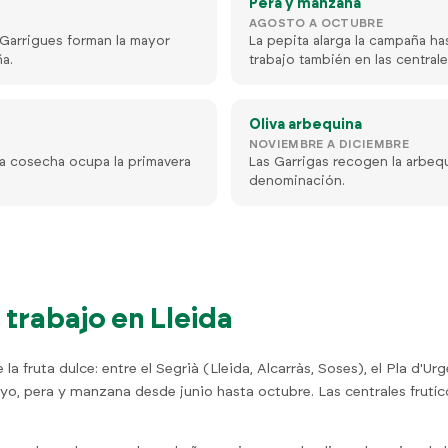
Pera y manzana
AGOSTO A OCTUBRE
as Garrigues forman la mayor
La pepita alarga la campaña h
a.
trabajo también en las centrale
Oliva arbequina
NOVIEMBRE A DICIEMBRE
 la cosecha ocupa la primavera
Las Garrigas recogen la arbeq
denominación.
trabajo en Lleida
 la fruta dulce: entre el Segrià (Lleida, Alcarràs, Soses), el Pla d'U
yo, pera y manzana desde junio hasta octubre. Las centrales frutí