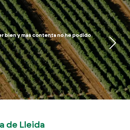
er bien y más contenta no he podido
Me he se
trabaja
Bazan.
Jo
a de Lleida