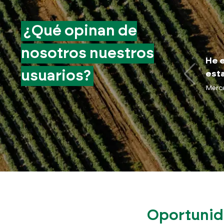
¿Qué opinan de
nosotros nuestros
He e
usuarios?
esta
Merc
Oportunida