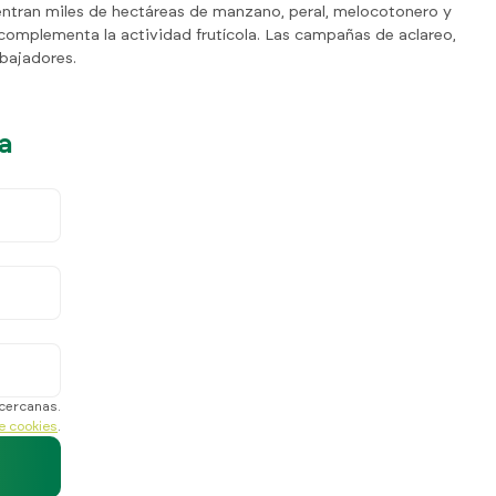
centran miles de hectáreas de manzano, peral, melocotonero y
 complementa la actividad frutícola. Las campañas de aclareo,
bajadores.
a
 cercanas.
de cookies
.