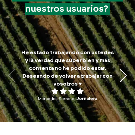
nuestros
usuarios?
M
He estado trabajando con ustedes
trab
y la verdad que súper bien y más
a
contenta no he podido estar.
traba
Deseando de volver a trabajar con
p
vosotros ♥️
Mercedes Serrano.
Jornalera