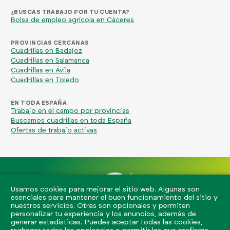
¿BUSCAS TRABAJO POR TU CUENTA?
Bolsa de empleo agrícola en Cáceres
PROVINCIAS CERCANAS
Cuadrillas en Badajoz
Cuadrillas en Salamanca
Cuadrillas en Ávila
Cuadrillas en Toledo
EN TODA ESPAÑA
Trabajo en el campo por provincias
Buscamos cuadrillas en toda España
Ofertas de trabajo activas
Usamos cookies para mejorar el sitio web. Algunas son
esenciales para mantener el buen funcionamiento del sitio y
nuestros servicios. Otras son opcionales y permiten
info@eljornalero.es
722 84 39 04
personalizar tu experiencia y los anuncios, además de
generar estadísticas. Puedes aceptar todas las cookies,
El Jornalero 2026. Todos los derechos reservados.