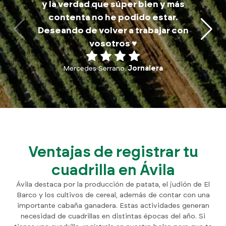
y la verdad que súper bien y más
a
contenta no he podido estar.
traba
Deseando de volver a trabajar con
p
vosotros ♥️
Mercedes Serrano.
Jornalera
Ventajas de registrar tu
cuadrilla en Ávila
Ávila destaca por la producción de patata, el judión de El
Barco y los cultivos de cereal, además de contar con una
importante cabaña ganadera. Estas actividades generan
necesidad de cuadrillas en distintas épocas del año. Si