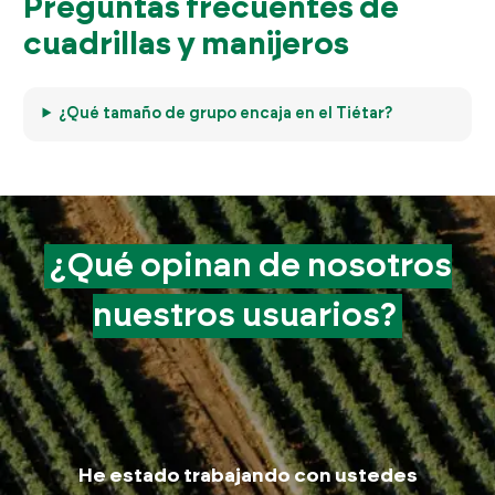
Preguntas frecuentes de
cuadrillas y manijeros
¿Qué tamaño de grupo encaja en el Tiétar?
¿Qué opinan de
nosotros
nuestros
usuarios?
M
He estado trabajando con ustedes
trab