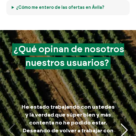
¿Cómo me entero de las ofertas en Ávila?
¿Qué opinan de
nosotros
nuestros
usuarios?
M
He estado trabajando con ustedes
trab
y la verdad que súper bien y más
a
contenta no he podido estar.
traba
Deseando de volver a trabajar con
p