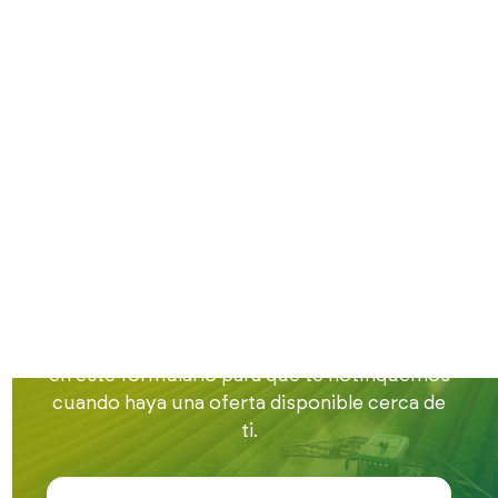
Inicio
Trabajo en el campo
Trabajo en Ávila
Encuentra trabajo
en el campo en
Ávila
Estamos buscando gente para nuestra bolsa
de empleo en la provincia de Ávila. Apúntate
en este formulario para que te notifiquemos
cuando haya una oferta disponible cerca de
ti.