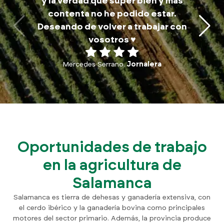
y la verdad que súper bien y más
a
contenta no he podido estar.
traba
Deseando de volver a trabajar con
p
vosotros ♥️
Mercedes Serrano.
Jornalera
Oportunidades de trabajo
en la agricultura de
Salamanca
Salamanca es tierra de dehesas y ganadería extensiva, con
el cerdo ibérico y la ganadería bovina como principales
motores del sector primario. Además, la provincia produce