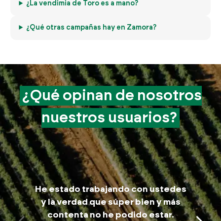
¿La vendimia de Toro es a mano?
¿Qué otras campañas hay en Zamora?
¿Qué opinan de
nosotros
nuestros
usuarios?
M
He estado trabajando con ustedes
trab
y la verdad que súper bien y más
a
contenta no he podido estar.