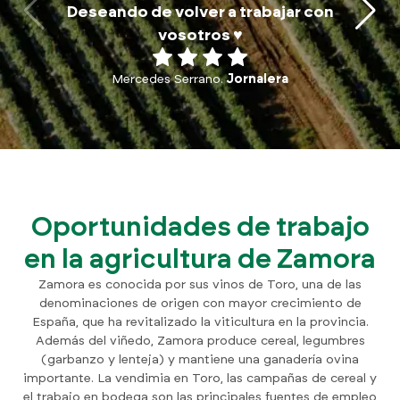
traba
Deseando de volver a trabajar con
p
vosotros ♥️
Mercedes Serrano.
Jornalera
Oportunidades de trabajo
en la agricultura de Zamora
Zamora es conocida por sus vinos de Toro, una de las
denominaciones de origen con mayor crecimiento de
España, que ha revitalizado la viticultura en la provincia.
Además del viñedo, Zamora produce cereal, legumbres
(garbanzo y lenteja) y mantiene una ganadería ovina
importante. La vendimia en Toro, las campañas de cereal y
el trabajo en bodega son las principales fuentes de empleo