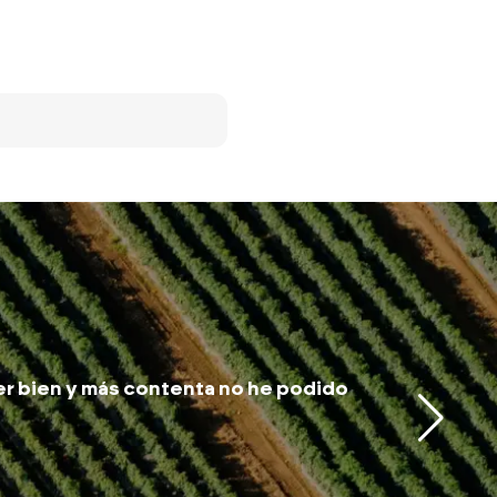
er bien y más contenta no he podido
Me he se
trabaja
Bazan.
Jo