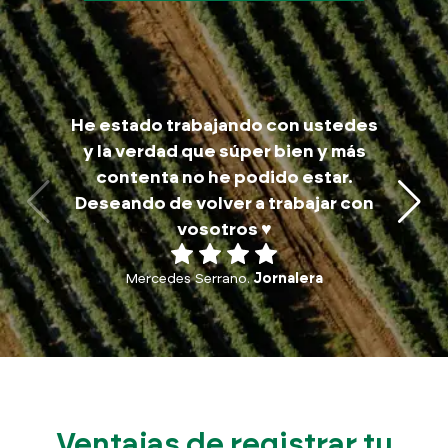
M
He estado trabajando con ustedes
trab
y la verdad que súper bien y más
a
contenta no he podido estar.
traba
Deseando de volver a trabajar con
p
vosotros ♥️
Mercedes Serrano.
Jornalera
Ventajas de registrar tu