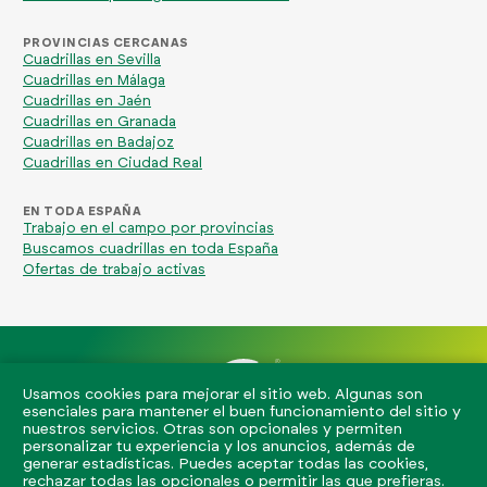
PROVINCIAS CERCANAS
Cuadrillas en Sevilla
Cuadrillas en Málaga
Cuadrillas en Jaén
Cuadrillas en Granada
Cuadrillas en Badajoz
Cuadrillas en Ciudad Real
EN TODA ESPAÑA
Trabajo en el campo por provincias
Buscamos cuadrillas en toda España
Ofertas de trabajo activas
Usamos cookies para mejorar el sitio web. Algunas son
esenciales para mantener el buen funcionamiento del sitio y
nuestros servicios. Otras son opcionales y permiten
info@eljornalero.es
722 84 39 04
personalizar tu experiencia y los anuncios, además de
generar estadísticas. Puedes aceptar todas las cookies,
El Jornalero 2026. Todos los derechos reservados.
rechazar todas las opcionales o permitir las que prefieras.