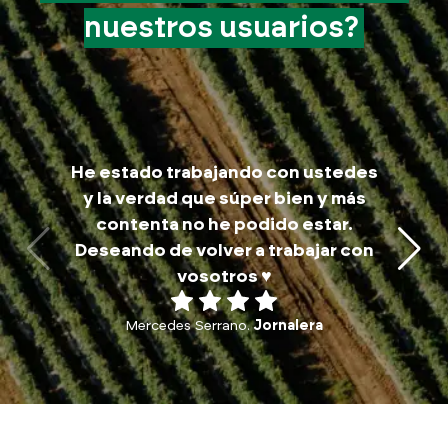
nuestros
usuarios?
M
He estado trabajando con ustedes
trab
y la verdad que súper bien y más
a
contenta no he podido estar.
traba
Deseando de volver a trabajar con
p
vosotros ♥️
Mercedes Serrano.
Jornalera