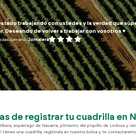
stado trabajando con ustedes y la verdad que súp
r. Deseando de volver a trabajar con vosotros ♥️
edes Serrano.
Jornalera
as de registrar tu cuadrilla en 
Ribera, espárrago de Navarra, pimiento del piquillo de Lodosa y ce
i tienes una cuadrilla, regístrala en nuestra bolsa y te contactarem