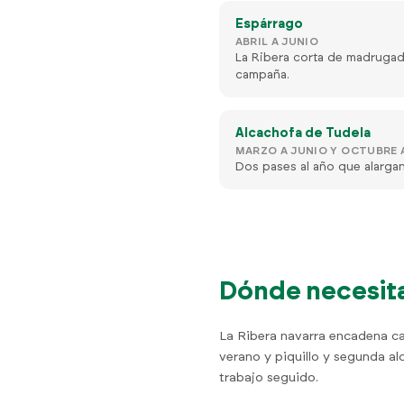
Espárrago
ABRIL A JUNIO
La Ribera corta de madrugad
campaña.
Alcachofa de Tudela
MARZO A JUNIO Y OCTUBRE 
Dos pases al año que alargan
Dónde necesita
La Ribera navarra encadena c
verano y piquillo y segunda al
trabajo seguido.