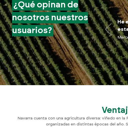
¿Qué opinan de
nosotros nuestros
He e
usuarios?
esta
Merc
Ventaj
Navarra cuenta con una agricultura diversa: viñedo en la 
organizadas en distintas épocas del año. S