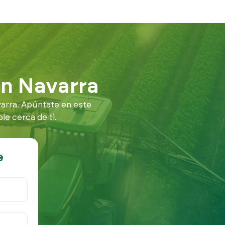
en Navarra
arra. Apúntate en este
e cerca de ti.
e