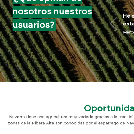
nosotros nuestros
He e
usuarios?
esta
Merc
Oportunidad
Navarra tiene una agricultura muy variada gracias a la transic
zonas de la Ribera Alta son conocidas por el espárrago de Na