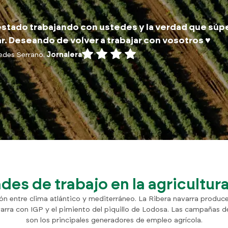
stado trabajando con ustedes y la verdad que súp
r. Deseando de volver a trabajar con vosotros ♥️
edes Serrano.
Jornalera
es de trabajo en la agricultur
ión entre clima atlántico y mediterráneo. La Ribera navarra produce
varra con IGP y el pimiento del piquillo de Lodosa. Las campañas 
son los principales generadores de empleo agrícola.