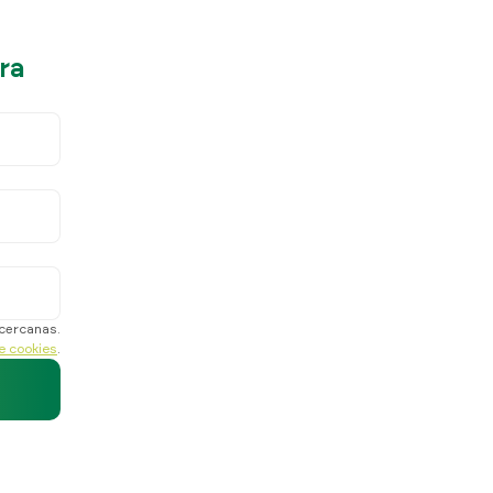
ra
 cercanas.
de cookies
.