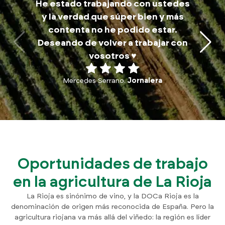
He estado trabajando con ustedes
trab
y la verdad que súper bien y más
a
contenta no he podido estar.
traba
Deseando de volver a trabajar con
p
vosotros ♥️
Mercedes Serrano.
Jornalera
Oportunidades de trabajo
en la agricultura de La Rioja
La Rioja es sinónimo de vino, y la DOCa Rioja es la
denominación de origen más reconocida de España. Pero la
agricultura riojana va más allá del viñedo: la región es líder