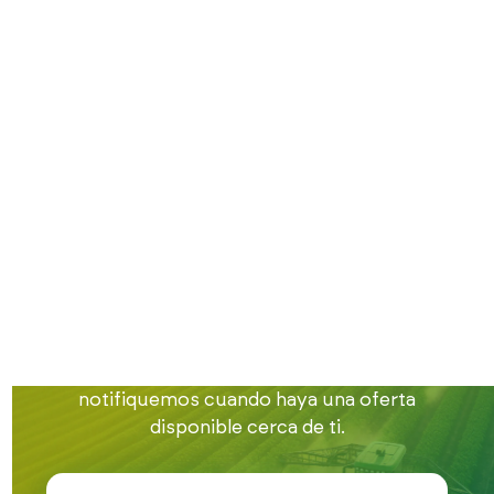
Inicio
Trabajo en el campo
Trabajo en La Rioja
Encuentra trabajo
en el campo en La
Rioja
Estamos buscando gente para nuestra bolsa
de empleo en la provincia de La Rioja.
Apúntate en este formulario para que te
notifiquemos cuando haya una oferta
disponible cerca de ti.