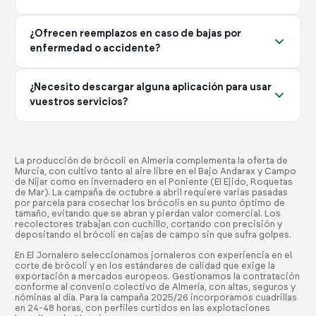
servicio que necesitas.
de la campaña y el tipo de servicio que necesites. No hay
Gestionamos cualquier incidencia de forma inmediata. Si
costes ocultos ni tarifas adicionales no comunicadas
¿Ofrecen reemplazos en caso de bajas por
un trabajador no cumple con lo esperado, lo
previamente.
enfermedad o accidente?
reemplazamos sin coste adicional. Nuestro compromiso
es garantizar que tengas el equipo adecuado para tu
Sí, gestionamos todas las bajas IT (Incapacidad
explotación en todo momento.
¿Necesito descargar alguna aplicación para usar
Temporal) y AT (Accidente de Trabajo) de forma
vuestros servicios?
eficiente. Nos encargamos de encontrar reemplazos
rápidamente para que tu producción no se vea afectada.
No es obligatorio, pero recomendamos descargar
Este servicio está incluido en nuestro paquete de
nuestra app. Te permite gestionar ofertas, ver
gestión completa.
candidatos y controlar horarios desde cualquier lugar.
La producción de brócoli en Almería complementa la oferta de
Murcia, con cultivo tanto al aire libre en el Bajo Andarax y Campo
Está disponible gratis en iOS y Android, facilitando toda
de Níjar como en invernadero en el Poniente (El Ejido, Roquetas
la gestión desde tu móvil.
de Mar). La campaña de octubre a abril requiere varias pasadas
por parcela para cosechar los brócolis en su punto óptimo de
tamaño, evitando que se abran y pierdan valor comercial. Los
recolectores trabajan con cuchillo, cortando con precisión y
depositando el brócoli en cajas de campo sin que sufra golpes.
En El Jornalero seleccionamos jornaleros con experiencia en el
corte de brócoli y en los estándares de calidad que exige la
exportación a mercados europeos. Gestionamos la contratación
conforme al convenio colectivo de Almería, con altas, seguros y
nóminas al día. Para la campaña 2025/26 incorporamos cuadrillas
en 24-48 horas, con perfiles curtidos en las explotaciones