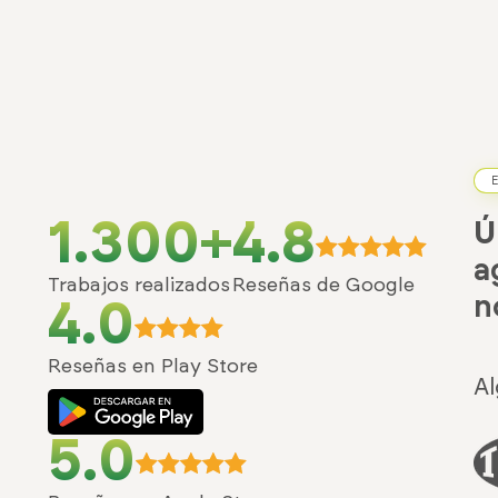
E
1.300+
4.8
Ú
a
Trabajos realizados
Reseñas de Google
n
4.0
Reseñas en Play Store
Al
5.0