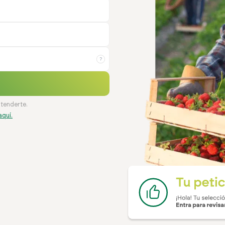
?
atenderte.
aquí.