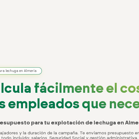
para lechuga en Almería
lcula fácilmente el co
os empleados que nece
esupuesto para tu explotación de lechuga en Alme
bajadores y la duración de la campaña. Te enviamos presupuesto 
todo incluido: salarios, Seguridad Social y gestión administrativa.