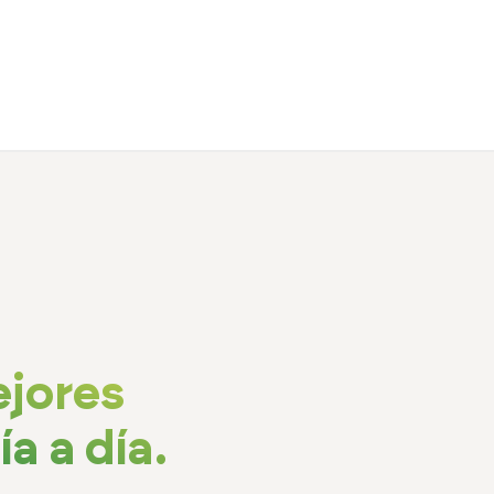
ejores
a a día.