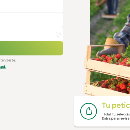
?
atenderte.
quí.