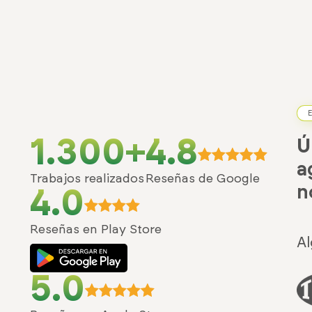
E
1.300+
4.8
Ú
a
Trabajos realizados
Reseñas de Google
n
4.0
Reseñas en Play Store
Al
5.0