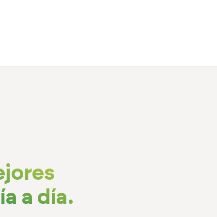
ejores
a a día.