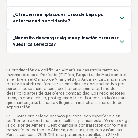
servicio que necesitas.
de la campaña y el tipo de servicio que necesites. No hay
Gestionamos cualquier incidencia de forma inmediata. Si
costes ocultos ni tarifas adicionales no comunicadas
¿Ofrecen reemplazos en caso de bajas por
un trabajador no cumple con lo esperado, lo
previamente.
enfermedad o accidente?
reemplazamos sin coste adicional. Nuestro compromiso
es garantizar que tengas el equipo adecuado para tu
Sí, gestionamos todas las bajas IT (Incapacidad
explotación en todo momento.
¿Necesito descargar alguna aplicación para usar
Temporal) y AT (Accidente de Trabajo) de forma
vuestros servicios?
eficiente. Nos encargamos de encontrar reemplazos
rápidamente para que tu producción no se vea afectada.
No es obligatorio, pero recomendamos descargar
Este servicio está incluido en nuestro paquete de
nuestra app. Te permite gestionar ofertas, ver
gestión completa.
candidatos y controlar horarios desde cualquier lugar.
La producción de coliflor en Almería se desarrolla tanto en
invernadero en el Poniente (El Ejido, Roquetas de Mar) como al
Está disponible gratis en iOS y Android, facilitando toda
aire libre en el Campo de Níjar y el Bajo Andarax. La campaña de
la gestión desde tu móvil.
octubre a abril requiere varias pasadas de corte selectivo por
parcela, cosechando cada coliflor en su punto óptimo de
desarrollo antes de que pierda compacidad. Los recolectores
trabajan con cuchillo, protegiendo la coliflor con las hojas para
que mantenga su blancura y llegue sin manchas al mercado de
exportación.
En El Jornalero seleccionamos personal con experiencia en
coliflor con experiencia en el calibre y la manipulación que exige
la coliflor de Almería. Gestionamos la contratación conforme al
convenio colectivo de Almería, con altas, seguros y nóminas.
Para la campaña 2025/26 incorporamos cuadrillas en 24-48