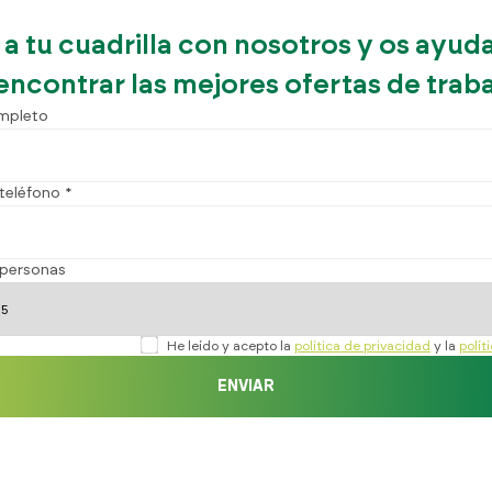
 a tu cuadrilla con nosotros y os ayu
encontrar las mejores ofertas de trab
mpleto
teléfono *
personas
He leído y acepto la
política de privacidad
y la
polít
ENVIAR