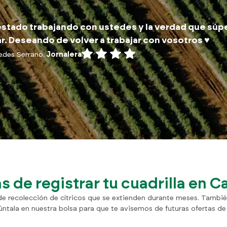
stado trabajando con ustedes y la verdad que súp
r. Deseando de volver a trabajar con vosotros ♥️
edes Serrano.
Jornalera
s de registrar tu cuadrilla en C
e recolección de cítricos que se extienden durante meses. También 
púntala en nuestra bolsa para que te avisemos de futuras ofertas de 