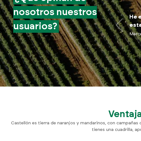
nosotros nuestros
He e
usuarios?
esta
Merc
Ventaja
Castellón es tierra de naranjos y mandarinos, con campañas d
tienes una cuadrilla, a