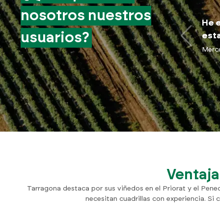
nosotros nuestros
He e
usuarios?
esta
Merc
Ventaja
Tarragona destaca por sus viñedos en el Priorat y el Pened
necesitan cuadrillas con experiencia. Si 