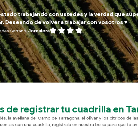
stado trabajando con ustedes y la verdad que súp
r. Deseando de volver a trabajar con vosotros ♥️
edes Serrano.
Jornalera
s de registrar tu cuadrilla en T
ès, la avellana del Camp de Tarragona, el olivar y los cítricos de l
cuentas con una cuadrilla, regístrala en nuestra bolsa para que te av