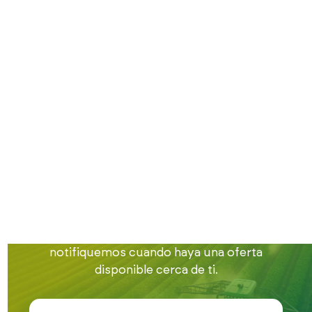
Inicio
Trabajo en el campo
Trabajo en Ciudad Real
Encuentra trabajo
en el campo en
Ciudad Real
Estamos buscando gente para nuestra bolsa
de empleo en la provincia de Ciudad Real.
Apúntate en este formulario para que te
notifiquemos cuando haya una oferta
disponible cerca de ti.