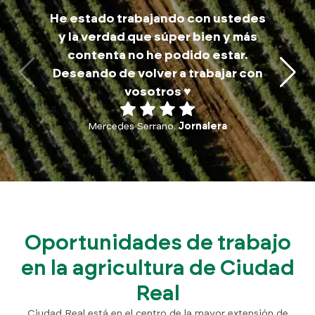
M
He estado trabajando con ustedes
trab
y la verdad que súper bien y más
a
contenta no he podido estar.
traba
Deseando de volver a trabajar con
p
vosotros ♥️
Mercedes Serrano.
Jornalera
Oportunidades de trabajo
en la agricultura de Ciudad
Real
Ciudad Real está en el centro de la mayor extensión de