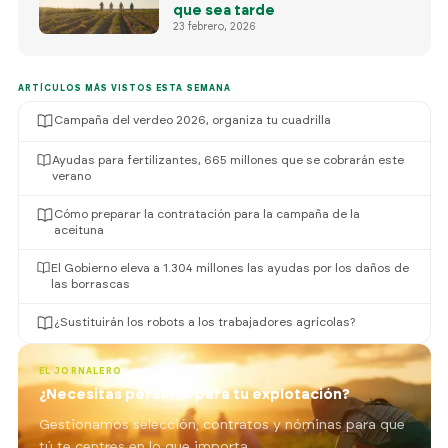
que sea tarde
23 febrero, 2026
ARTÍCULOS MÁS VISTOS ESTA SEMANA
Campaña del verdeo 2026, organiza tu cuadrilla
Ayudas para fertilizantes, 665 millones que se cobrarán este
verano
Cómo preparar la contratación para la campaña de la
aceituna
El Gobierno eleva a 1.304 millones las ayudas por los daños de
las borrascas
¿Sustituirán los robots a los trabajadores agrícolas?
EL JORNALERO
¿Necesitas personal para tu explotación?
Gestionamos selección, contratos y nóminas para que
tú te centres en lo que importa.