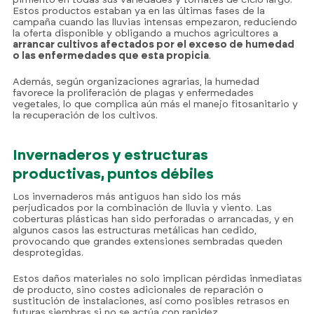
pimiento en todas sus variedades y tomates de ciclo largo.
Estos productos estaban ya en las últimas fases de la
campaña cuando las lluvias intensas empezaron, reduciendo
la oferta disponible y obligando a muchos agricultores a
arrancar cultivos afectados por el exceso de humedad
o las enfermedades que esta propicia
.
Además, según organizaciones agrarias, la humedad
favorece la proliferación de plagas y enfermedades
vegetales, lo que complica aún más el manejo fitosanitario y
la recuperación de los cultivos.
Invernaderos y estructuras
productivas, puntos débiles
Los invernaderos más antiguos han sido los más
perjudicados por la combinación de lluvia y viento. Las
coberturas plásticas han sido perforadas o arrancadas, y en
algunos casos las estructuras metálicas han cedido,
provocando que grandes extensiones sembradas queden
desprotegidas.
Estos daños materiales no solo implican pérdidas inmediatas
de producto, sino costes adicionales de reparación o
sustitución de instalaciones, así como posibles retrasos en
futuras siembras si no se actúa con rapidez.