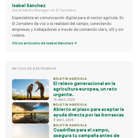
Isabel Sánchez
722 84 39 
Social Media Manager en El Jornalero
info@eljornalero.
Especialista en comunicación digital para el sector agrícola. En
El Jornalero da voz a la realidad del campo, conectando
ES
empresas y trabajadores a través de contenido claro, útil y sin
rodeos.
Otros artículos de Isabel Sánchez →
ARTÍCULOS DESTACADOS
BOLETÍN AGRÍCOLA
El relevo generacional en la
agricultura europea, un reto
urgente.
15 abril, 2026
BOLETÍN AGRÍCOLA
Abierto el plazo para aceptar la
ayuda directa por las borrascas
9 abril, 2026
BOLETÍN AGRÍCOLA
Cuadrillas para el campo,
asegura tu campaña antes de