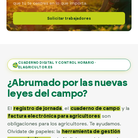
que tú te centres en lo que importa.
Solicitar trabajadores
CUADERNO DIGITAL Y CONTROL HORARIO ·
ELAGRICULTOR.ES
¿Abrumado por las nuevas
leyes del campo?
El
registro de jornada
, el
cuaderno de campo
y la
factura electrónica para agricultores
son
obligaciones para los agricultores. Te ayudamos.
722 84 39 
info@eljornalero.
Olvídate de papeles: la
herramienta de gestión