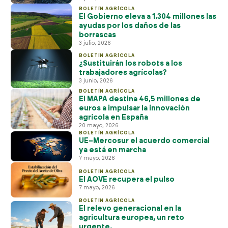
BOLETÍN AGRÍCOLA
El Gobierno eleva a 1.304 millones las
ayudas por los daños de las
borrascas
3 julio, 2026
BOLETÍN AGRÍCOLA
¿Sustituirán los robots a los
trabajadores agrícolas?
3 junio, 2026
BOLETÍN AGRÍCOLA
El MAPA destina 46,5 millones de
euros a impulsar la innovación
agrícola en España
20 mayo, 2026
BOLETÍN AGRÍCOLA
UE–Mercosur el acuerdo comercial
ya está en marcha
7 mayo, 2026
BOLETÍN AGRÍCOLA
El AOVE recupera el pulso
7 mayo, 2026
BOLETÍN AGRÍCOLA
El relevo generacional en la
agricultura europea, un reto
urgente.