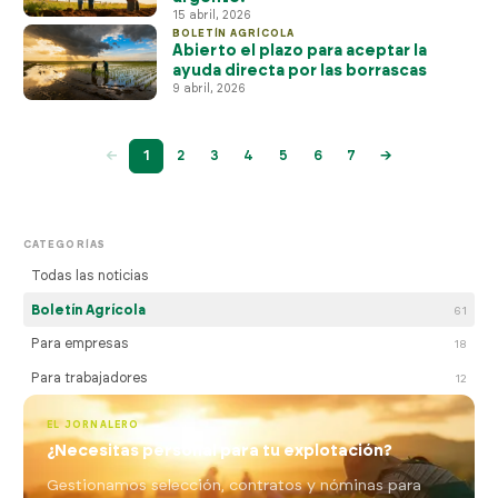
15 abril, 2026
BOLETÍN AGRÍCOLA
Abierto el plazo para aceptar la
ayuda directa por las borrascas
9 abril, 2026
←
1
2
3
4
5
6
7
→
CATEGORÍAS
Todas las noticias
Boletín Agrícola
61
Para empresas
18
Para trabajadores
12
EL JORNALERO
¿Necesitas personal para tu explotación?
Gestionamos selección, contratos y nóminas para