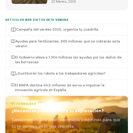
23 febrero, 2026
ARTÍCULOS MÁS VISTOS ESTA SEMANA
Campaña del verdeo 2026, organiza tu cuadrilla
Ayudas para fertilizantes, 665 millones que se cobrarán este
verano
El Gobierno eleva a 1.304 millones las ayudas por los daños de
las borrascas
¿Sustituirán los robots a los trabajadores agrícolas?
El MAPA destina 46,5 millones de euros a impulsar la
innovación agrícola en España
EL JORNALERO
¿Necesitas personal para tu explotación?
Gestionamos selección, contratos y nóminas para que
tú te centres en lo que importa.