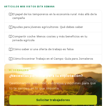
ES
ARTÍCULOS MÁS VISTOS ESTA SEMANA
El papel de los temporeros en la economía rural: más allá de la
campaña
Ayudas para jóvenes agricultores: Qué debes saber
Compartir coche: Menos costes y más beneficios en tu
jornada agrícola
Cómo saber si una oferta de trabajo es falsa
Cómo Encontrar Trabajo en el Campo: Guía para Jornaleros
EL JORNALERO
¿Necesitas personal para tu explotación?
Gestionamos selección, contratos y nóminas para que
tú te centres en lo que importa.
Solicitar trabajadores