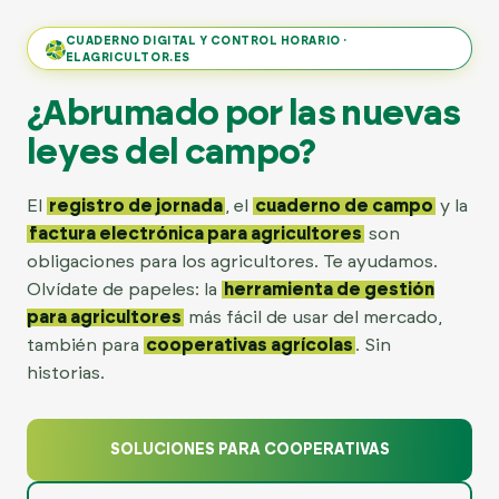
CUADERNO DIGITAL Y CONTROL HORARIO ·
ELAGRICULTOR.ES
¿Abrumado por las nuevas
leyes del campo?
El
registro de jornada
, el
cuaderno de campo
y la
factura electrónica para agricultores
son
obligaciones para los agricultores. Te ayudamos.
Olvídate de papeles: la
herramienta de gestión
para agricultores
más fácil de usar del mercado,
también para
cooperativas agrícolas
. Sin
historias.
SOLUCIONES PARA COOPERATIVAS