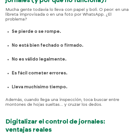
jornales (y por qué no funciona)?
Mucha gente todavía lo lleva con papel y boli. O peor: en una
libreta improvisada o en una foto por WhatsApp. ¿El
problema?
Se pierde o se rompe.
No está bien fechado o firmado.
No es válido legalmente.
Es fácil cometer errores.
Lleva muchísimo tiempo.
Además, cuando llega una inspección, toca buscar entre
montones de hojas sueltas… y cruzar los dedos.
Digitalizar el control de jornales:
ventajas reales