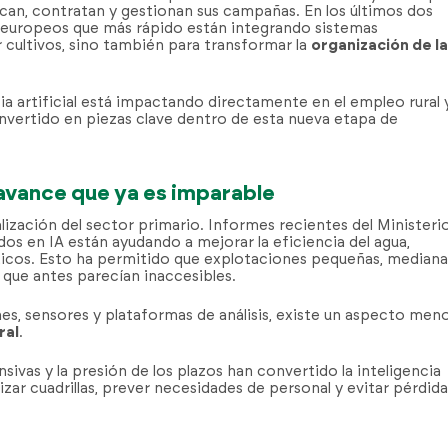
ican, contratan y gestionan sus campañas. En los últimos dos
s europeos que más rápido están integrando sistemas
 cultivos, sino también para transformar la
organización de la
ia artificial está impactando directamente en el empleo rural 
nvertido en piezas clave dentro de esta nueva etapa de
n avance que ya es imparable
lización del sector primario. Informes recientes del Ministeri
os en IA están ayudando a mejorar la eficiencia del agua,
áticos. Esto ha permitido que explotaciones pequeñas, mediana
que antes parecían inaccesibles.
es, sensores y plataformas de análisis, existe un aspecto men
ral
.
sivas y la presión de los plazos han convertido la inteligencia
izar cuadrillas, prever necesidades de personal y evitar pérdida