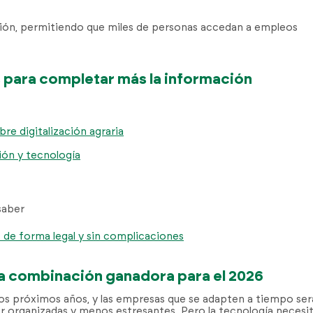
ación, permitiendo que miles de personas accedan a empleos
s para completar más la información
re digitalización agraria
ión y tecnología
 saber
 de forma legal y sin complicaciones
una combinación ganadora para el 2026
los próximos años, y las empresas que se adapten a tiempo se
r organizadas y menos estresantes. Pero la tecnología necesi