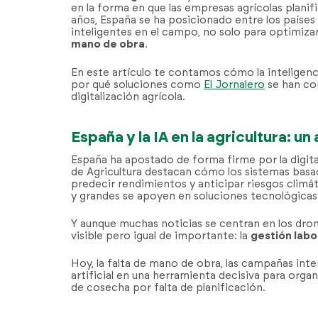
en la forma en que las empresas agrícolas planif
años, España se ha posicionado entre los paíse
inteligentes en el campo, no solo para optimizar
mano de obra
.
En este artículo te contamos cómo la inteligenc
por qué soluciones como
El Jornalero
se han co
digitalización agrícola.
España y la IA en la agricultura: u
España ha apostado de forma firme por la digita
de Agricultura destacan cómo los sistemas basad
predecir rendimientos y anticipar riesgos clim
y grandes se apoyen en soluciones tecnológicas 
Y aunque muchas noticias se centran en los dron
visible pero igual de importante: la
gestión labo
Hoy, la falta de mano de obra, las campañas inten
artificial en una herramienta decisiva para organ
de cosecha por falta de planificación.