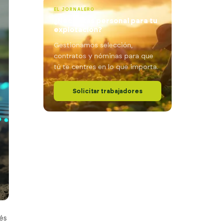
EL JORNALERO
¿Necesitas personal para tu
explotación?
Gestionamos selección,
contratos y nóminas para que
tú te centres en lo que importa.
Solicitar trabajadores
és