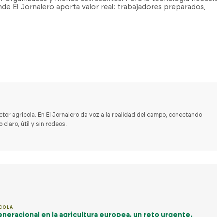
nde El Jornalero aporta valor real: trabajadores preparados,
ctor agrícola. En El Jornalero da voz a la realidad del campo, conectando
laro, útil y sin rodeos.
COLA
eneracional en la agricultura europea, un reto urgente.