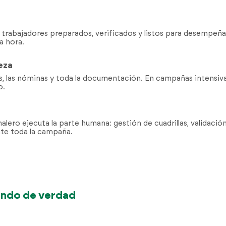
r trabajadores preparados, verificados y listos para desempeña
a hora.
eza
tas, las nóminas y toda la documentación. En campañas intensiva
o.
nalero ejecuta la parte humana: gestión de cuadrillas, validació
nte toda la campaña.
iando de verdad