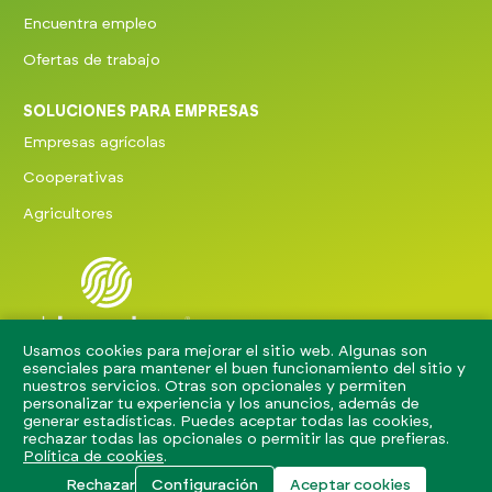
Encuentra empleo
Ofertas de trabajo
SOLUCIONES PARA EMPRESAS
Empresas agrícolas
Cooperativas
Agricultores
Usamos cookies para mejorar el sitio web. Algunas son
El Jornalero 2026.
esenciales para mantener el buen funcionamiento del sitio y
Todos los derechos
nuestros servicios. Otras son opcionales y permiten
reservados.
personalizar tu experiencia y los anuncios, además de
generar estadísticas. Puedes aceptar todas las cookies,
Términos y condiciones
rechazar todas las opcionales o permitir las que prefieras.
Política de cookies
.
Aviso legal
Política de privacidad
Rechazar
Configuración
Aceptar cookies